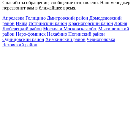
Спасибо за обращение, сообщение отправлено. Наш менеджер
перезвонит вам в ближайшее время.
Апрелевка
Голицино
Дмитровский район
Домодедовский
район
Икша
Истринский район
Красногорский район
Лобня
Люберецкий район
Москва и Московская обл.
Мытищинский
район
Наро-фоминск
Нахабино
Ногинский район
Одинцовский район
Химкинский район
Черноголовка
Чеховский район